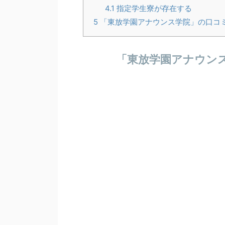
4.1
指定学生寮が存在する
5
「東放学園アナウンス学院」の口コ
「東放学園アナウン