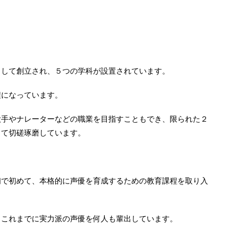
として創立され、
５つの学科が設置
されています。
程になっています。
歌手
や
ナレーターなどの
職業を目指すこ
ともでき
、限られた２
って切磋琢磨しています。
初で初めて、
本格的に声優を育成するた
めの教育課程を取り入
、これまでに実力派の声優を何人も輩出しています。